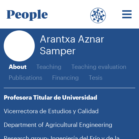
People
Arantxa Aznar
Samper
About
Teaching
Teaching evaluation
Publications
Financing
Tesis
Profesora Titular de Universidad
Vicerrectora de Estudios y Calidad
Department of Agricultural Engineering
Research group: Ingeniería del Frío y de la