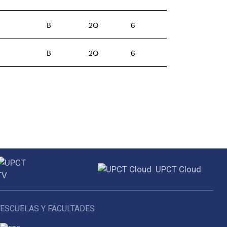
B
2Q
6
B
2Q
6
UPCT Cloud
ESCUELAS Y FACULTADES