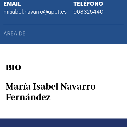
EMAIL
TELÉFONO
misabel.navarro@upct.es
968325440
ÁREA DE
BIO
María Isabel Navarro
Fernández