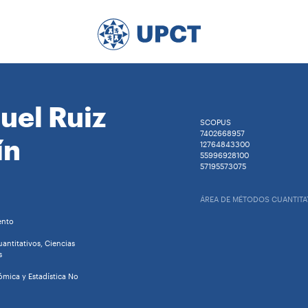
uel Ruiz
SCOPUS
7402668957
ín
12764843300
55996928100
57195573075
ÁREA DE MÉTODOS CUANTITA
ento
ntitativos, Ciencias
s
mica y Estadística No