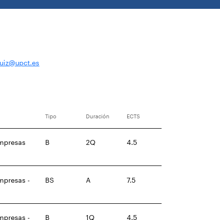
uiz@upct.es
Tipo
Duración
ECTS
Empresas
B
2Q
4.5
mpresas -
BS
A
7.5
mpresas -
B
1Q
4.5