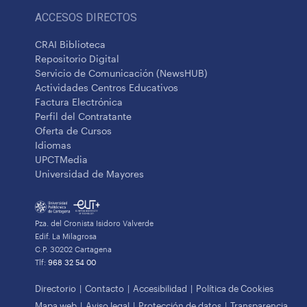
ACCESOS DIRECTOS
CRAI Biblioteca
Repositorio Digital
Servicio de Comunicación (NewsHUB)
Actividades Centros Educativos
Factura Electrónica
Perfil del Contratante
Oferta de Cursos
Idiomas
UPCTMedia
Universidad de Mayores
Pza. del Cronista Isidoro Valverde
Edif. La Milagrosa
C.P. 30202 Cartagena
Tlf:
968 32 54 00
Directorio
Contacto
Accesibilidad
Política de Cookies
Mapa web
Aviso legal
Protección de datos
Transparencia