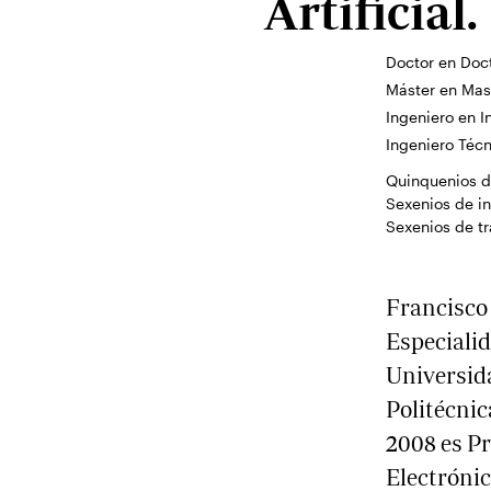
Artificial.
Doctor en Doc
Máster en Mast
Ingeniero en I
Ingeniero Técn
Quinquenios d
Sexenios de i
Sexenios de t
Francisco 
Especialid
Universida
Politécnic
2008 es Pr
Electrónic