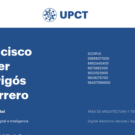
cisco
SCOPUS
55888071000
er
8862440400
8975982300
9533523900
rigós
9639276700
56407096900
rrero
dad
ÁREA DE ARQUITECTURA Y T
ital e Inteligencia
Digital electronic devices / Ap