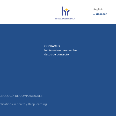
English
Acceder
CONTACTO
Inicie sesión para ver los
datos de contacto
ECNOLOGÍA DE COMPUTADORES
plications in health / Deep learning