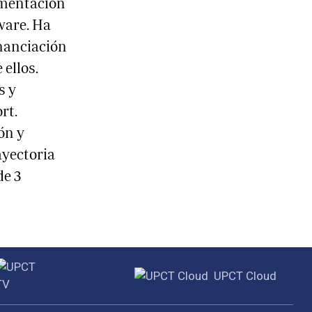
rumentación
ware. Ha
inanciación
 ellos.
s y
rt.
ón y
ayectoria
de 3
UPCT Cloud