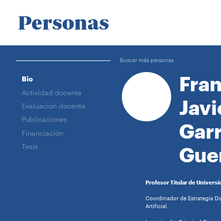
Personas
Buscar más personas
Fran
Bio
Actividad docente
Javi
Evaluación docente
Publicaciones
Gar
Financiación
Tesis
Gue
Profesor Titular de Universi
Coordinador de Estrategia Dig
Artificial.