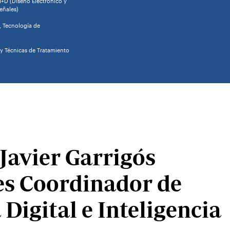
I+D (Diseño Electrónico y
eñales)
, Tecnología de
y Técnicas de Tratamiento
Javier Garrigós
es Coordinador de
 Digital e Inteligencia