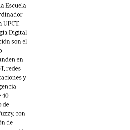
la Escuela
ordinador
a UPCT.
ia Digital
ción son el
o
unden en
T, redes
taciones y
igencia
e 40
o de
fuzzy, con
ón de