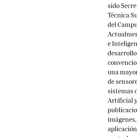
sido Secre
Técnica Su
del Campu
Actualment
e Inteligen
desarroll
convencio
una mayor 
de sensore
sistemas d
Artificial
publicaci
imágenes, 
aplicación