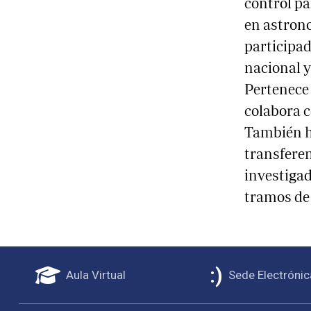
control pa
en astron
participad
nacional y
Pertenece 
colabora c
También ha
transferen
investigad
tramos de 
Aula Virtual
Sede Electrónic