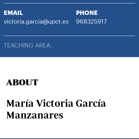
EMAIL
PHONE
victoria.garcia@upct.es
968325917
TEACHING AREA:
ABOUT
María Victoria García
Manzanares