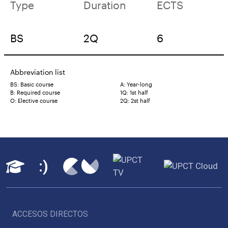
Type
Duration
ECTS
BS
2Q
6
Abbreviation list
BS: Basic course
A: Year-long
B: Required course
1Q: 1st half
O: Elective course
2Q: 2st half
ACCESOS DIRECTOS