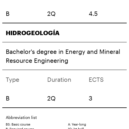
B
2Q
4.5
HIDROGEOLOGÍA
Bachelor's degree in Energy and Mineral
Resource Engineering
Type
Duration
ECTS
B
2Q
3
Abbreviation list
BS: Basic course
A: Year-long
B: Required course
1Q: 1st half