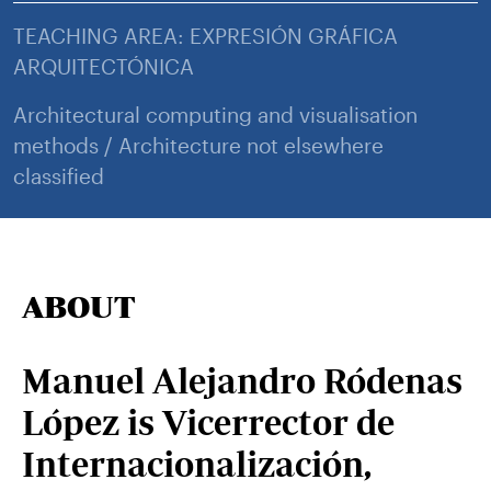
TEACHING AREA: EXPRESIÓN GRÁFICA
ARQUITECTÓNICA
Architectural computing and visualisation
methods / Architecture not elsewhere
classified
ABOUT
Manuel Alejandro Ródenas
López is Vicerrector de
Internacionalización,