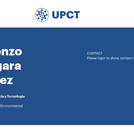
enzo
CONTACT
Please login to show contact 
gara
ez
cia y Tecnología
 Environmental