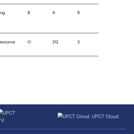
ing
B
A
9
Resource
O
2Q
3
UPCT Cloud