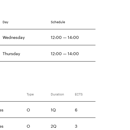
Day
Schedule
Wednesday
12:00 — 14:00
Thursday
12:00 — 14:00
Type
Duration
ECTS
es
O
1Q
6
es
O
2Q
3