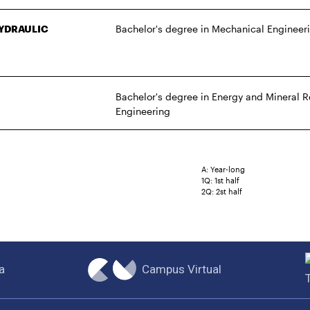
HYDRAULIC
Bachelor's degree in Mechanical Engineer
Bachelor's degree in Energy and Mineral 
Engineering
A: Year-long
1Q: 1st half
2Q: 2st half
Campus Virtual
a