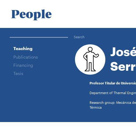
People
Search
José
Teaching
Publications
Ser
Financing
Tesis
Profesor Titular de Universi
Department of Thermal Engin
Research group: Mecánica de 
Térmica