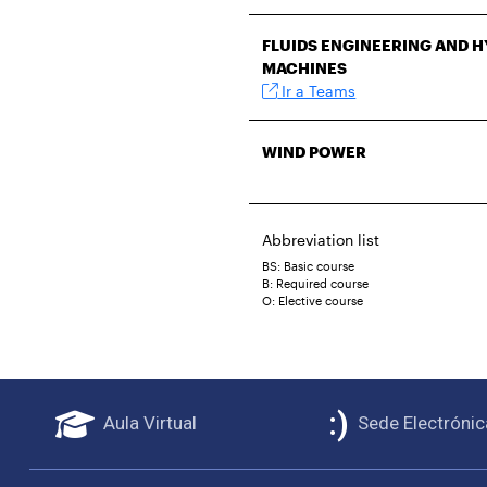
FLUIDS ENGINEERING AND 
MACHINES
Ir a Teams
WIND POWER
Abbreviation list
BS: Basic course
B: Required course
O: Elective course
Aula Virtual
Sede Electrónic