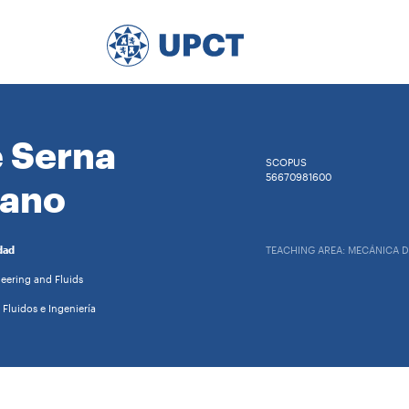
 Serna
SCOPUS
56670981600
rano
dad
TEACHING AREA: MECÁNICA D
eering and Fluids
Fluidos e Ingeniería