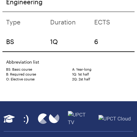
Engineering
Type
Duration
ECTS
BS
1Q
6
Abbreviation list
BS: Basic course
A: Year-long
B: Required course
1Q: 1st half
O: Elective course
2Q: 2st half