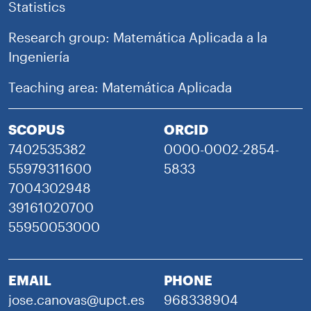
Statistics
Research group: Matemática Aplicada a la
Ingeniería
Teaching area: Matemática Aplicada
SCOPUS
ORCID
7402535382
0000-0002-2854-
55979311600
5833
7004302948
39161020700
55950053000
EMAIL
PHONE
jose.canovas@upct.es
968338904