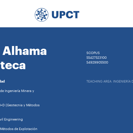
n Alhama
SCOPUS
55427523100
teca
54929905500
dad
TEACHING AREA: INGENIERÍA
de Ingeniería Minera y
 I+D (Geotecnia y Métodos
il Engineering
 Métodos de Explotación