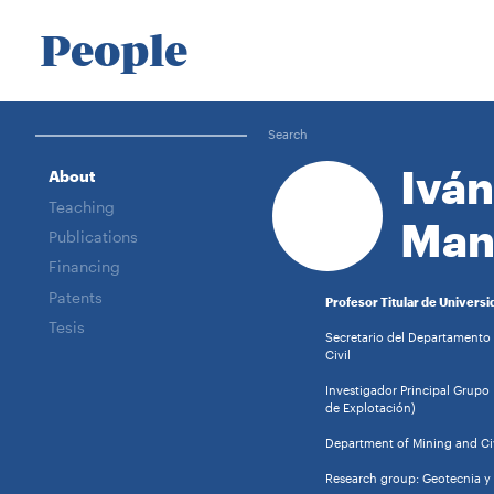
People
Search
Ivá
About
Teaching
Man
Publications
Financing
Patents
Profesor Titular de Universi
Tesis
Secretario del Departamento 
Civil
Investigador Principal Grupo
de Explotación)
Department of Mining and Civ
Research group: Geotecnia y