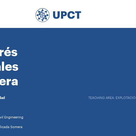
rés
les
era
dad
TEACHING AREA: EXPLOTACIÓ
il Engineering
plicada Somera