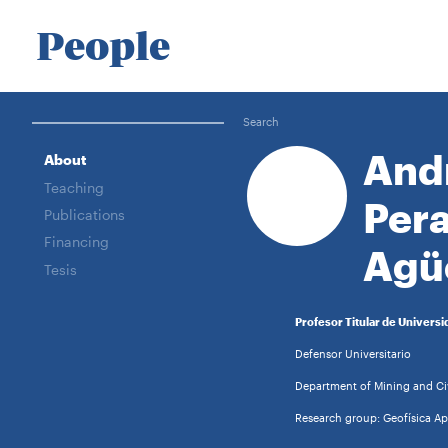
People
Search
And
About
Teaching
Pera
Publications
Financing
Agü
Tesis
Profesor Titular de Universi
Defensor Universitario
Department of Mining and Civ
Research group: Geofísica A