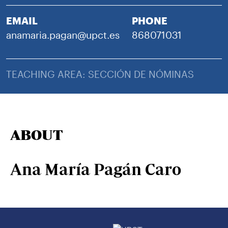
EMAIL
PHONE
anamaria.pagan@upct.es
868071031
TEACHING AREA: SECCIÓN DE NÓMINAS
ABOUT
Ana María Pagán Caro