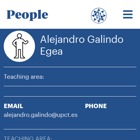
People
Alejandro Galindo
Egea
Teaching area:
EMAIL
PHONE
alejandro.galindo@upct.es
TEACHING AREA: